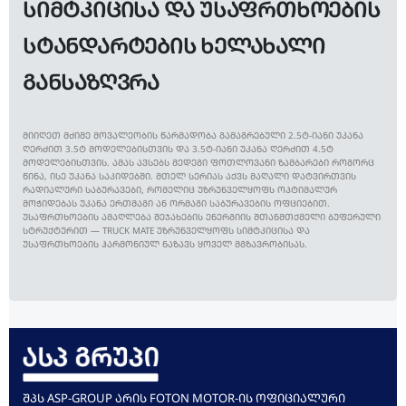
ᲡᲘᲛᲢᲙᲘᲪᲘᲡᲐ ᲓᲐ ᲣᲡᲐᲤᲠᲗᲮᲝᲔᲑᲘᲡ
ᲡᲢᲐᲜᲓᲐᲠᲢᲔᲑᲘᲡ ᲮᲔᲚᲐᲮᲐᲚᲘ
ᲒᲐᲜᲡᲐᲖᲦᲕᲠᲐ
ᲛᲘᲘᲦᲔᲗ ᲛᲫᲘᲛᲔ ᲛᲝᲕᲐᲚᲔᲝᲑᲘᲡ ᲬᲐᲠᲛᲐᲓᲝᲑᲐ ᲒᲐᲛᲐᲒᲠᲔᲑᲣᲚᲘ 2.5Ტ-ᲘᲐᲜᲘ ᲣᲙᲐᲜᲐ
ᲦᲔᲠᲫᲘᲗ 3.5Ტ ᲛᲝᲓᲔᲚᲔᲑᲘᲡᲗᲕᲘᲡ ᲓᲐ 3.5Ტ-ᲘᲐᲜᲘ ᲣᲙᲐᲜᲐ ᲦᲔᲠᲫᲘᲗ 4.5Ტ
ᲛᲝᲓᲔᲚᲔᲑᲘᲡᲗᲕᲘᲡ. ᲐᲛᲐᲡ ᲐᲕᲡᲔᲑᲡ ᲛᲔᲓᲔᲒᲘ ᲤᲝᲗᲚᲝᲕᲐᲜᲘ ᲖᲐᲛᲑᲐᲠᲔᲑᲘ ᲠᲝᲒᲝᲠᲪ
ᲬᲘᲜᲐ, ᲘᲡᲔ ᲣᲙᲐᲜᲐ ᲡᲐᲙᲘᲓᲔᲑᲨᲘ. ᲛᲗᲔᲚ ᲡᲔᲠᲘᲐᲡ ᲐᲥᲕᲡ ᲛᲐᲦᲐᲚᲘ ᲓᲐᲢᲕᲘᲠᲗᲕᲘᲡ
ᲠᲐᲓᲘᲐᲚᲣᲠᲘ ᲡᲐᲑᲣᲠᲐᲕᲔᲑᲘ, ᲠᲝᲛᲔᲚᲘᲪ ᲣᲖᲠᲣᲜᲕᲔᲚᲧᲝᲤᲡ ᲝᲞᲢᲘᲛᲐᲚᲣᲠ
ᲛᲝᲭᲘᲓᲔᲑᲐᲡ ᲣᲙᲐᲜᲐ ᲔᲠᲗᲛᲐᲒᲘ ᲐᲜ ᲝᲠᲛᲐᲒᲘ ᲡᲐᲑᲣᲠᲐᲕᲔᲑᲘᲡ ᲝᲤᲪᲘᲔᲑᲘᲗ.
ᲣᲡᲐᲤᲠᲗᲮᲝᲔᲑᲘᲡ ᲐᲛᲐᲦᲚᲔᲑᲐ ᲨᲔᲯᲐᲮᲔᲑᲘᲡ ᲔᲜᲔᲠᲒᲘᲘᲡ ᲨᲗᲐᲜᲛᲗᲥᲛᲔᲚᲘ ᲑᲣᲤᲔᲠᲣᲚᲘ
ᲡᲢᲠᲣᲥᲢᲣᲠᲘᲗ — TRUCK MATE ᲣᲖᲠᲣᲜᲕᲔᲚᲧᲝᲤᲡ ᲡᲘᲛᲢᲙᲘᲪᲘᲡᲐ ᲓᲐ
ᲣᲡᲐᲤᲠᲗᲮᲝᲔᲑᲘᲡ ᲰᲐᲠᲛᲝᲜᲘᲣᲚ ᲜᲐᲖᲐᲕᲡ ᲧᲝᲕᲔᲚ ᲛᲒᲖᲐᲕᲠᲝᲑᲘᲡᲐᲡ.
ᲨᲞᲡ ASP-GROUP ᲐᲠᲘᲡ FOTON MOTOR-ᲘᲡ ᲝᲤᲘᲪᲘᲐᲚᲣᲠᲘ