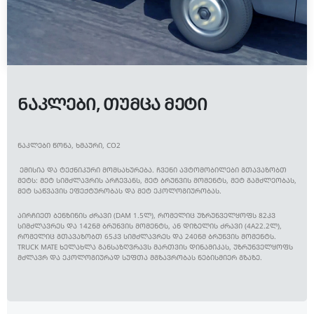
ᲜᲐᲙᲚᲔᲑᲘ, ᲗᲣᲛᲪᲐ ᲛᲔᲢᲘ
ᲜᲐᲙᲚᲔᲑᲘ ᲬᲝᲜᲐ, ᲮᲛᲐᲣᲠᲘ, CO2
​ ᲔᲛᲘᲡᲘᲐ ᲓᲐ ᲢᲔᲥᲜᲘᲙᲣᲠᲘ ᲛᲝᲛᲡᲐᲮᲣᲠᲔᲑᲐ. ᲩᲕᲔᲜᲘ ᲐᲕᲢᲝᲛᲝᲑᲘᲚᲔᲑᲘ ᲒᲗᲐᲕᲐᲖᲝᲑᲗ
ᲛᲔᲢᲡ: ᲛᲔᲢ ᲡᲘᲛᲫᲚᲐᲕᲠᲘᲡ ᲐᲠᲩᲔᲕᲐᲜᲡ, ᲛᲔᲢ ᲑᲠᲣᲜᲕᲘᲡ ᲛᲝᲛᲔᲜᲢᲡ, ᲛᲔᲢ ᲒᲐᲛᲫᲚᲔᲝᲑᲐᲡ,
ᲛᲔᲢ ᲡᲐᲬᲕᲐᲕᲘᲡ ᲔᲤᲔᲥᲢᲣᲠᲝᲑᲐᲡ ᲓᲐ ᲛᲔᲢ ᲔᲙᲝᲚᲝᲒᲘᲣᲠᲝᲑᲐᲡ.
ᲐᲘᲠᲩᲘᲔᲗ ᲑᲔᲜᲖᲘᲜᲘᲡ ᲫᲠᲐᲕᲘ (DAM 1.5Ლ), ᲠᲝᲛᲔᲚᲘᲪ ᲣᲖᲠᲣᲜᲕᲔᲚᲧᲝᲤᲡ 82ᲙᲕ
ᲡᲘᲛᲫᲚᲐᲕᲠᲔᲡ ᲓᲐ 142ᲜᲛ ᲑᲠᲣᲜᲕᲘᲡ ᲛᲝᲛᲔᲜᲢᲡ, ᲐᲜ ᲓᲘᲖᲔᲚᲘᲡ ᲫᲠᲐᲕᲘ (4A22.2Ლ),
ᲠᲝᲛᲔᲚᲘᲪ ᲒᲗᲐᲕᲐᲖᲝᲑᲗ 65ᲙᲕ ᲡᲘᲛᲫᲚᲐᲕᲠᲔᲡ ᲓᲐ 240ᲜᲛ ᲑᲠᲣᲜᲕᲘᲡ ᲛᲝᲛᲔᲜᲢᲡ.
TRUCK MATE ᲮᲔᲚᲐᲮᲚᲐ ᲒᲐᲜᲡᲐᲖᲦᲕᲠᲐᲕᲡ ᲛᲐᲠᲗᲕᲘᲡ ᲓᲘᲜᲐᲛᲘᲙᲐᲡ, ᲣᲖᲠᲣᲜᲕᲔᲚᲧᲝᲤᲡ
ᲛᲫᲚᲐᲕᲠ ᲓᲐ ᲔᲙᲝᲚᲝᲒᲘᲣᲠᲐᲓ ᲡᲣᲤᲗᲐ ᲛᲒᲖᲐᲕᲠᲝᲑᲐᲡ ᲜᲔᲑᲘᲡᲛᲘᲔᲠ ᲒᲖᲐᲖᲔ.