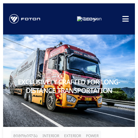
GEO
EXCLUSIVELY CRAFTED FOR LONG-
DISTANCE TRANSPORTATION
მიმოხილვა
INTERIOR
EXTERIOR
POWER