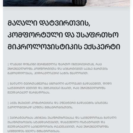
ᲛᲐᲦᲐᲚᲘ ᲓᲐᲢᲕᲘᲠᲗᲕᲘᲡ,
ᲙᲝᲛᲤᲝᲠᲢᲣᲚᲘ ᲓᲐ ᲣᲡᲐᲤᲠᲗᲮᲝ
ᲛᲘᲙᲠᲝᲚᲝᲯᲘᲡᲢᲘᲙᲘᲡ ᲔᲥᲡᲞᲔᲠᲢᲘ
| ᲚᲐᲛᲐᲖᲘ ᲓᲘᲖᲐᲘᲜᲘ ᲨᲔᲠᲬᲧᲛᲣᲚᲘᲐ ᲤᲐᲠᲗᲝ ᲘᲜᲢᲔᲠᲘᲔᲠᲗᲐᲜ, ᲠᲐᲪ
ᲣᲖᲠᲣᲜᲕᲔᲚᲧᲝᲤᲡ ᲙᲝᲛᲤᲝᲠᲢᲘᲗᲐ ᲓᲐ ᲡᲘᲛᲐᲠᲢᲘᲕᲘᲗ ᲡᲐᲕᲡᲔ ᲛᲐᲠᲗᲕᲘᲡ
ᲒᲐᲛᲝᲪᲓᲘᲚᲔᲑᲐᲡ, ᲰᲘᲓᲠᲐᲕᲚᲘᲙᲣᲠᲘ ᲡᲐᲭᲘᲡ ᲬᲧᲐᲚᲝᲑᲘᲗ.
| ᲛᲐᲦᲐᲚᲘ ᲢᲕᲘᲠᲗᲐᲛᲬᲔᲝᲑᲐ ᲪᲜᲝᲑᲘᲚᲘ ᲫᲐᲚᲝᲕᲐᲜᲘ ᲒᲐᲓᲐᲪᲔᲛᲘᲗ, ᲓᲘᲓᲘ
ᲡᲐᲢᲕᲘᲠᲗᲝ ᲧᲣᲗᲘᲗ ᲓᲐ ᲣᲛᲢᲙᲘᲪᲔᲡᲘ ᲨᲐᲡᲘᲗ, ᲠᲐᲪ ᲣᲖᲠᲣᲜᲕᲔᲚᲧᲝᲤᲡ
ᲨᲔᲣᲓᲐᲠᲔᲑᲔᲚ ᲬᲐᲠᲛᲐᲓᲝᲑᲐᲡ.
| ᲐᲥᲕᲡ ᲛᲡᲣᲑᲣᲥᲘ ᲙᲝᲜᲡᲢᲠᲣᲥᲪᲘᲐ ᲓᲐ ᲔᲤᲔᲥᲢᲣᲠᲘ ᲒᲐᲓᲐᲪᲔᲛᲘᲡ ᲡᲘᲡᲢᲔᲛᲐ
ᲔᲙᲝᲚᲝᲒᲘᲣᲠᲐᲓ ᲡᲣᲤᲗᲐ ᲛᲒᲖᲐᲕᲠᲝᲑᲘᲡᲗᲕᲘᲡ.
| ᲣᲞᲘᲠᲐᲢᲔᲡᲝᲑᲐᲡ ᲐᲜᲘᲭᲔᲑᲡ ᲣᲡᲐᲤᲠᲗᲮᲝᲔᲑᲐᲡᲐ ᲓᲐ ᲡᲐᲘᲛᲔᲓᲝᲝᲑᲐᲡ ᲛᲐᲦᲐᲚᲘ
ᲣᲡᲐᲤᲠᲗᲮᲝᲔᲑᲘᲡ ᲡᲢᲐᲜᲓᲐᲠᲢᲔᲑᲘᲗ, ᲓᲐᲮᲕᲔᲬᲘᲚᲘ ᲝᲡᲢᲐᲢᲝᲑᲘᲗ ᲓᲐ
ᲨᲔᲣᲓᲐᲠᲔᲑᲔᲚᲘ ᲡᲐᲘᲛᲔᲓᲝᲝᲑᲘᲡ ᲠᲔᲞᲣᲢᲐᲪᲘᲘᲗ, ᲠᲐᲪ ᲣᲖᲠᲣᲜᲕᲔᲚᲧᲝᲤᲡ
ᲡᲘᲛᲨᲕᲘᲓᲔᲡ ᲧᲕᲔᲚᲐ ᲛᲒᲖᲐᲕᲠᲝᲑᲘᲡᲐᲡ.