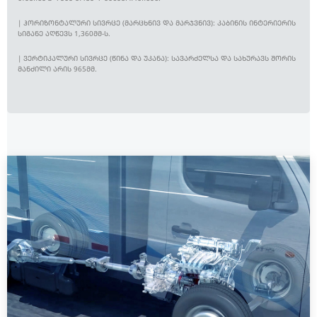
| ᲰᲝᲠᲘᲖᲝᲜᲢᲐᲚᲣᲠᲘ ᲡᲘᲕᲠᲪᲔ (ᲛᲐᲠᲪᲮᲜᲘᲕ ᲓᲐ ᲛᲐᲠᲯᲕᲜᲘᲕ): ᲙᲐᲑᲘᲜᲘᲡ ᲘᲜᲢᲔᲠᲘᲔᲠᲘᲡ
ᲡᲘᲒᲐᲜᲔ ᲐᲦᲬᲔᲕᲡ 1,360ᲛᲛ-Ს.
| ᲕᲔᲠᲢᲘᲙᲐᲚᲣᲠᲘ ᲡᲘᲕᲠᲪᲔ (ᲬᲘᲜᲐ ᲓᲐ ᲣᲙᲐᲜᲐ): ᲡᲐᲕᲐᲠᲫᲔᲚᲡᲐ ᲓᲐ ᲡᲐᲮᲣᲠᲐᲕᲡ ᲨᲝᲠᲘᲡ
ᲛᲐᲜᲫᲘᲚᲘ ᲐᲠᲘᲡ 965ᲛᲛ.