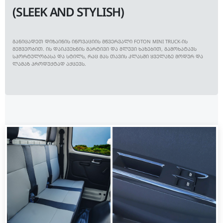
(SLEEK AND STYLISH)
ᲒᲐᲜᲘᲪᲐᲓᲔᲗ ᲓᲘᲖᲐᲘᲜᲘᲡ ᲘᲜᲝᲕᲐᲪᲘᲘᲡ ᲛᲬᲕᲔᲠᲕᲐᲚᲘ FOTON MINI TRUCK-ᲘᲡ
ᲛᲔᲨᲕᲔᲝᲑᲘᲗ. ᲘᲡ ᲓᲐᲘᲙᲕᲔᲮᲜᲘᲡ ᲛᲐᲠᲢᲘᲕᲘ ᲓᲐ ᲒᲚᲣᲕᲘ ᲮᲐᲖᲔᲑᲘᲗ, ᲒᲐᲛᲝᲮᲐᲢᲐᲕᲡ
ᲡᲞᲝᲠᲢᲣᲚᲝᲑᲐᲡᲐ ᲓᲐ ᲡᲢᲘᲚᲡ, ᲠᲐᲪ ᲛᲐᲡ ᲗᲐᲕᲘᲡ ᲙᲚᲐᲡᲨᲘ ᲧᲕᲔᲚᲐᲖᲔ ᲛᲝᲓᲣᲠ ᲓᲐ
ᲚᲐᲛᲐᲖ ᲞᲠᲝᲓᲣᲥᲢᲐᲓ ᲐᲥᲪᲔᲕᲡ.