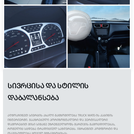
ᲡᲘᲕᲠᲪᲘᲡᲐ ᲓᲐ ᲡᲢᲘᲚᲘᲡ
ᲓᲐᲑᲐᲚᲐᲜᲡᲔᲑᲐ
ᲐᲦᲛᲝᲐᲩᲘᲜᲔᲗ ᲡᲘᲕᲠᲪᲘᲡ ᲐᲮᲐᲚᲘ ᲒᲐᲜᲖᲝᲛᲘᲚᲔᲑᲐ TRUCK MATE-ᲘᲡ ᲙᲐᲑᲘᲜᲘᲡ
ᲘᲜᲢᲔᲠᲘᲔᲠᲨᲘ. ᲒᲐᲐᲖᲠᲔᲑᲣᲚᲘ ᲰᲝᲠᲘᲖᲝᲜᲢᲐᲚᲣᲠᲘ ᲓᲐ ᲕᲔᲠᲢᲘᲙᲐᲚᲣᲠᲘ
ᲓᲐᲨᲝᲠᲔᲑᲘᲗ ᲛᲘᲡᲘ ᲡᲘᲒᲐᲜᲔ ᲣᲖᲠᲣᲜᲕᲔᲚᲧᲝᲤᲡ ᲛᲐᲠᲗᲕᲘᲡ ᲒᲐᲛᲝᲪᲓᲘᲚᲔᲑᲐᲡ,
ᲠᲝᲛᲔᲚᲘᲪ ᲡᲪᲓᲔᲑᲐ ᲢᲠᲐᲓᲘᲪᲘᲣᲚ ᲡᲐᲖᲦᲕᲠᲔᲑᲡ. ᲘᲒᲠᲫᲔᲜᲘᲗ ᲙᲝᲛᲤᲝᲠᲢᲘ ᲓᲐ
ᲗᲐᲕᲘᲡᲣᲤᲚᲔᲑᲐ ᲧᲝᲕᲔᲚ ᲛᲒᲖᲐᲕᲠᲝᲑᲘᲡᲐᲡ.