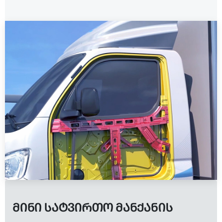
ᲛᲘᲜᲘ ᲡᲐᲢᲕᲘᲠᲗᲝ ᲛᲐᲜᲥᲐᲜᲘᲡ