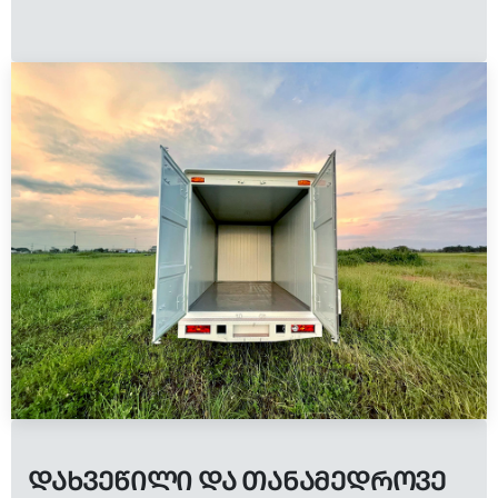
ᲓᲐᲮᲕᲔᲬᲘᲚᲘ ᲓᲐ ᲗᲐᲜᲐᲛᲔᲓᲠᲝᲕᲔ