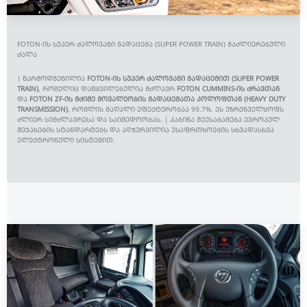
FOTON-ᲘᲡ ᲡᲣᲞᲔᲠ ᲫᲐᲚᲝᲕᲐᲜᲘ ᲒᲐᲓᲐᲪᲔᲛᲐ (SUPER POWER TRAIN) ᲒᲐᲫᲚᲘᲔᲠᲔᲑᲣᲚᲘ
ᲫᲐᲚᲐ
| ᲬᲐᲠᲛᲝᲓᲒᲔᲜᲘᲚᲘᲐ
FOTON-ᲘᲡ ᲡᲣᲞᲔᲠ ᲫᲐᲚᲝᲕᲐᲜᲘ ᲒᲐᲓᲐᲪᲔᲛᲘᲗ (SUPER POWER
TRAIN)
, ᲠᲝᲛᲔᲚᲘᲪ ᲓᲐᲬᲧᲕᲘᲚᲔᲑᲣᲚᲘᲐ ᲛᲫᲚᲐᲕᲠ
FOTON CUMMINS-ᲘᲡ ᲫᲠᲐᲕᲗᲐᲜ
ᲓᲐ
FOTON ZF-ᲘᲡ ᲛᲫᲘᲛᲔ ᲛᲝᲕᲐᲚᲔᲝᲑᲘᲡ ᲒᲐᲓᲐᲪᲔᲛᲐᲗᲐ ᲙᲝᲚᲝᲤᲗᲐᲜ (HEAVY DUTY
TRANSMISSION)
, ᲠᲝᲛᲚᲘᲡ ᲛᲐᲦᲐᲚᲘ ᲔᲤᲔᲥᲢᲣᲠᲝᲑᲐᲐ 99.7%. ᲔᲡ ᲣᲖᲠᲣᲜᲕᲔᲚᲧᲝᲤᲡ
ᲫᲚᲘᲔᲠ ᲡᲘᲛᲫᲚᲐᲕᲠᲔᲡᲐ ᲓᲐ ᲡᲐᲘᲛᲔᲓᲝᲝᲑᲐᲡ. | ᲙᲐᲑᲘᲜᲐ ᲨᲔᲔᲡᲐᲑᲐᲛᲔᲑᲐ ᲔᲕᲠᲝᲞᲣᲚ
ᲨᲔᲯᲐᲮᲔᲑᲘᲡ ᲡᲢᲐᲜᲓᲐᲠᲢᲔᲑᲡ ᲓᲐ ᲐᲦᲭᲣᲠᲕᲘᲚᲘᲐ ᲣᲡᲐᲤᲠᲗᲮᲝᲔᲑᲘᲡ ᲡᲮᲕᲐᲓᲐᲡᲮᲕᲐ
ᲔᲚᲔᲥᲢᲠᲝᲜᲣᲚᲘ ᲡᲘᲡᲢᲔᲛᲘᲗ.