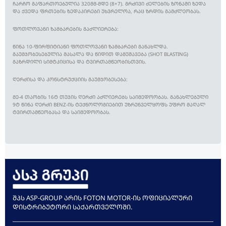
ᲩᲐᲠᲩᲝ ᲒᲐᲤᲐᲠᲗᲝᲔᲑᲣᲚᲘᲐ 320ᲛᲛ-ᲛᲓᲔ (8+7). ᲒᲠᲫᲘᲕᲘ ᲫᲔᲚᲔᲑᲘᲡ ᲖᲝᲜᲐᲨᲘ ᲖᲔᲓᲐ
ᲓᲐ ᲥᲕᲔᲓᲐ ᲤᲠᲗᲔᲑᲘᲡ ᲖᲔᲓᲐᲞᲘᲠᲔᲑᲘ ᲣᲮᲕᲠᲔᲚᲝᲐ, ᲠᲐᲪ ᲖᲠᲓᲘᲡ ᲒᲐᲛᲫᲚᲔᲝᲑᲐᲡ.
ᲤᲝᲗᲚᲝᲕᲐᲜᲘ ᲖᲐᲛᲑᲐᲠᲔᲑᲘᲡ ᲒᲐᲫᲚᲘᲔᲠᲔᲑᲐ:
ᲬᲘᲜᲐ 10-ᲤᲘᲠᲤᲘᲢᲘᲐᲜᲘ ᲤᲝᲗᲚᲝᲕᲐᲜᲘ ᲖᲐᲛᲑᲐᲠᲔᲑᲘ ᲒᲐᲜᲐᲮᲚᲓᲐ.
ᲒᲐᲣᲛᲯᲝᲑᲔᲡᲔᲑᲣᲚᲘᲐ ᲛᲐᲡᲐᲚᲐ ᲓᲐ ᲬᲘᲓᲘᲗ ᲓᲐᲛᲣᲨᲐᲕᲔᲑᲐ (SHOT BLASTING)
ᲒᲐᲖᲠᲓᲘᲚᲘ ᲡᲘᲛᲢᲙᲘᲪᲘᲡᲐ ᲓᲐ ᲢᲕᲘᲠᲗᲐᲛᲬᲔᲝᲑᲘᲡᲗᲕᲘᲡ.
ᲦᲔᲠᲫᲘᲡᲐ ᲓᲐ ᲙᲝᲜᲡᲢᲠᲣᲥᲪᲘᲘᲡ ᲒᲐᲣᲛᲯᲝᲑᲔᲡᲔᲑᲐ:
ᲛᲔ-4 ᲗᲐᲝᲑᲘᲡ 16Ტ ᲗᲣᲯᲘᲡ ᲦᲔᲠᲫᲘ ᲐᲫᲚᲘᲔᲠᲔᲑᲡ ᲡᲐᲘᲛᲔᲓᲝᲝᲑᲐᲡ. ᲒᲐᲜᲐᲮᲚᲔᲑᲣᲚᲘ
9Ტ ᲬᲘᲜᲐ ᲦᲔᲠᲫᲘ BENZ-ᲘᲡ ᲢᲔᲥᲜᲝᲚᲝᲒᲘᲔᲑᲘᲗ ᲣᲖᲠᲣᲜᲕᲔᲚᲧᲝᲤᲡ ᲣᲤᲠᲝ ᲛᲐᲦᲐᲚ
ᲢᲕᲘᲠᲗᲐᲛᲬᲔᲝᲑᲐᲡᲐ ᲓᲐ ᲡᲐᲘᲛᲔᲓᲝᲝᲑᲐᲡ.
ᲨᲞᲡ ASP-GROUP ᲐᲠᲘᲡ FOTON MOTOR-ᲘᲡ ᲝᲤᲘᲪᲘᲐᲚᲣᲠᲘ
ᲓᲘᲡᲢᲠᲘᲑᲣᲢᲝᲠᲘ ᲡᲐᲥᲐᲠᲗᲕᲔᲚᲝᲨᲘ.