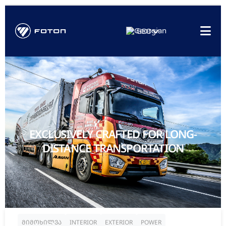
GEO
EXCLUSIVELY CRAFTED FOR LONG-
DISTANCE TRANSPORTATION
მიმოხილვა
INTERIOR
EXTERIOR
POWER