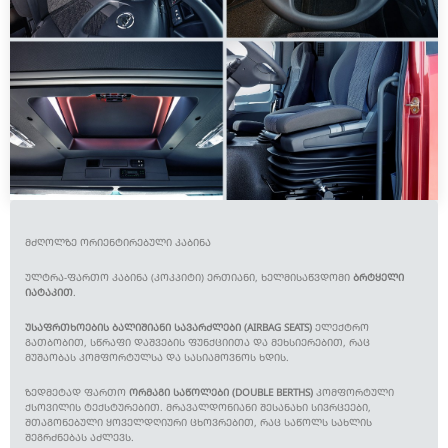
ᲛᲫᲦᲝᲚᲖᲔ ᲝᲠᲘᲔᲜᲢᲘᲠᲔᲑᲣᲚᲘ ᲙᲐᲑᲘᲜᲐ
ᲣᲚᲢᲠᲐ-ᲤᲐᲠᲗᲝ ᲙᲐᲑᲘᲜᲐ (ᲙᲝᲙᲞᲘᲢᲘ) ᲔᲠᲗᲘᲐᲜᲘ, ᲮᲔᲚᲛᲘᲡᲐᲬᲕᲓᲝᲛᲘ
ᲑᲠᲢᲧᲔᲚᲘ
ᲘᲐᲢᲐᲙᲘᲗ
.
ᲣᲡᲐᲤᲠᲗᲮᲝᲔᲑᲘᲡ ᲑᲐᲚᲘᲨᲘᲐᲜᲘ ᲡᲐᲕᲐᲠᲫᲚᲔᲑᲘ (AIRBAG SEATS)
ᲔᲚᲔᲥᲢᲠᲝ
ᲒᲐᲗᲑᲝᲑᲘᲗ, ᲡᲬᲠᲐᲤᲘ ᲓᲐᲨᲕᲔᲑᲘᲡ ᲤᲣᲜᲥᲪᲘᲘᲗᲐ ᲓᲐ ᲛᲔᲮᲡᲘᲔᲠᲔᲑᲘᲗ, ᲠᲐᲪ
ᲛᲣᲨᲐᲝᲑᲐᲡ ᲙᲝᲛᲤᲝᲠᲢᲣᲚᲡᲐ ᲓᲐ ᲡᲐᲡᲘᲐᲛᲝᲕᲜᲝᲡ ᲮᲓᲘᲡ.
ᲖᲔᲓᲛᲔᲢᲐᲓ ᲤᲐᲠᲗᲝ
ᲝᲠᲛᲐᲒᲘ ᲡᲐᲬᲝᲚᲔᲑᲘ (DOUBLE BERTHS)
ᲙᲝᲛᲤᲝᲠᲢᲣᲚᲘ
ᲥᲡᲝᲕᲘᲚᲘᲡ ᲢᲔᲥᲡᲢᲣᲠᲔᲑᲘᲗ. ᲛᲠᲐᲕᲐᲚᲓᲝᲜᲘᲐᲜᲘ ᲨᲔᲡᲐᲜᲐᲮᲘ ᲡᲘᲕᲠᲪᲔᲔᲑᲘ,
ᲨᲗᲐᲒᲝᲜᲔᲑᲣᲚᲘ ᲧᲝᲕᲔᲚᲓᲦᲘᲣᲠᲘ ᲪᲮᲝᲕᲠᲔᲑᲘᲗ, ᲠᲐᲪ ᲡᲐᲬᲝᲚᲡ ᲡᲐᲮᲚᲘᲡ
ᲨᲔᲒᲠᲫᲜᲔᲑᲐᲡ ᲐᲫᲚᲔᲕᲡ.