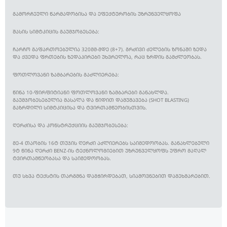
ᲒᲐᲛᲝᲠᲩᲔᲣᲚᲘ ᲬᲐᲠᲛᲐᲓᲝᲑᲘᲡᲐ ᲓᲐ ᲔᲤᲔᲥᲢᲣᲠᲝᲑᲘᲡ ᲣᲖᲠᲣᲜᲕᲔᲚᲧᲝᲤᲐ
ᲨᲐᲡᲘᲡ ᲡᲘᲛᲢᲙᲘᲪᲘᲡ ᲒᲐᲣᲛᲯᲝᲑᲔᲡᲔᲑᲐ:
ᲩᲐᲠᲩᲝ ᲒᲐᲤᲐᲠᲗᲝᲔᲑᲣᲚᲘᲐ 320ᲛᲛ-ᲛᲓᲔ (8+7). ᲒᲠᲫᲘᲕᲘ ᲫᲔᲚᲔᲑᲘᲡ ᲖᲝᲜᲐᲨᲘ ᲖᲔᲓᲐ
ᲓᲐ ᲥᲕᲔᲓᲐ ᲤᲠᲗᲔᲑᲘᲡ ᲖᲔᲓᲐᲞᲘᲠᲔᲑᲘ ᲣᲮᲕᲠᲔᲚᲝᲐ, ᲠᲐᲪ ᲖᲠᲓᲘᲡ ᲒᲐᲛᲫᲚᲔᲝᲑᲐᲡ.
ᲤᲝᲗᲚᲝᲕᲐᲜᲘ ᲖᲐᲛᲑᲐᲠᲔᲑᲘᲡ ᲒᲐᲫᲚᲘᲔᲠᲔᲑᲐ:
ᲬᲘᲜᲐ 10-ᲤᲘᲠᲤᲘᲢᲘᲐᲜᲘ ᲤᲝᲗᲚᲝᲕᲐᲜᲘ ᲖᲐᲛᲑᲐᲠᲔᲑᲘ ᲒᲐᲜᲐᲮᲚᲓᲐ.
ᲒᲐᲣᲛᲯᲝᲑᲔᲡᲔᲑᲣᲚᲘᲐ ᲛᲐᲡᲐᲚᲐ ᲓᲐ ᲬᲘᲓᲘᲗ ᲓᲐᲛᲣᲨᲐᲕᲔᲑᲐ (SHOT BLASTING)
ᲒᲐᲖᲠᲓᲘᲚᲘ ᲡᲘᲛᲢᲙᲘᲪᲘᲡᲐ ᲓᲐ ᲢᲕᲘᲠᲗᲐᲛᲬᲔᲝᲑᲘᲡᲗᲕᲘᲡ.
ᲦᲔᲠᲫᲘᲡᲐ ᲓᲐ ᲙᲝᲜᲡᲢᲠᲣᲥᲪᲘᲘᲡ ᲒᲐᲣᲛᲯᲝᲑᲔᲡᲔᲑᲐ:
ᲛᲔ-4 ᲗᲐᲝᲑᲘᲡ 16Ტ ᲗᲣᲯᲘᲡ ᲦᲔᲠᲫᲘ ᲐᲫᲚᲘᲔᲠᲔᲑᲡ ᲡᲐᲘᲛᲔᲓᲝᲝᲑᲐᲡ. ᲒᲐᲜᲐᲮᲚᲔᲑᲣᲚᲘ
9Ტ ᲬᲘᲜᲐ ᲦᲔᲠᲫᲘ BENZ-ᲘᲡ ᲢᲔᲥᲜᲝᲚᲝᲒᲘᲔᲑᲘᲗ ᲣᲖᲠᲣᲜᲕᲔᲚᲧᲝᲤᲡ ᲣᲤᲠᲝ ᲛᲐᲦᲐᲚ
ᲢᲕᲘᲠᲗᲐᲛᲬᲔᲝᲑᲐᲡᲐ ᲓᲐ ᲡᲐᲘᲛᲔᲓᲝᲝᲑᲐᲡ.
ᲗᲣ ᲡᲮᲕᲐ ᲢᲔᲥᲡᲢᲘᲡ ᲗᲐᲠᲒᲛᲜᲐ ᲓᲐᲒᲭᲘᲠᲓᲔᲑᲐᲗ, ᲡᲘᲐᲛᲝᲕᲜᲔᲑᲘᲗ ᲓᲐᲒᲔᲮᲛᲐᲠᲔᲑᲘᲗ.