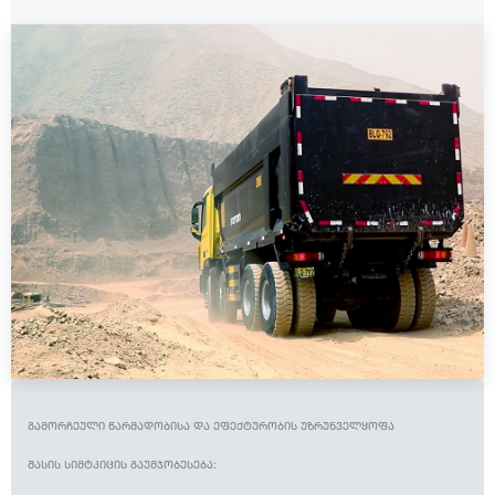
ᲒᲐᲛᲝᲠᲩᲔᲣᲚᲘ ᲬᲐᲠᲛᲐᲓᲝᲑᲘᲡᲐ ᲓᲐ ᲔᲤᲔᲥᲢᲣᲠᲝᲑᲘᲡ ᲣᲖᲠᲣᲜᲕᲔᲚᲧᲝᲤᲐ
ᲨᲐᲡᲘᲡ ᲡᲘᲛᲢᲙᲘᲪᲘᲡ ᲒᲐᲣᲛᲯᲝᲑᲔᲡᲔᲑᲐ: