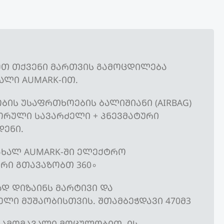
ᲔᲗ ᲗᲥᲕᲔᲜᲘ ᲛᲐᲠᲗᲕᲘᲡ ᲒᲐᲛᲝᲪᲓᲘᲚᲔᲑᲐ
ᲐᲚᲘ AUMARK-ᲘᲗ.
ᲑᲘᲡ ᲣᲡᲐᲤᲠᲗᲮᲝᲔᲑᲘᲡ ᲑᲐᲚᲘᲨᲘᲐᲜᲘ (AIRBAG)
ᲠᲣᲚᲘ ᲡᲐᲕᲐᲠᲫᲔᲚᲘ + ᲞᲜᲔᲕᲛᲐᲢᲣᲠᲘ
ᲓᲔᲜᲘ.
ᲐᲮᲐᲚ AUMARK-ᲨᲘ ᲔᲚᲔᲥᲢᲠᲝ
ᲠᲘ ᲒᲗᲐᲕᲐᲖᲝᲑᲗ 360∘
Დ ᲓᲘᲖᲐᲘᲜᲡ ᲛᲐᲠᲢᲘᲕᲘ ᲓᲐ
ᲔᲚᲘ ᲛᲣᲨᲐᲝᲑᲘᲡᲗᲕᲘᲡ. ᲨᲗᲐᲛᲑᲔᲭᲓᲐᲕᲘ 470Მ3
 ᲒᲐᲛᲝᲛᲐᲕᲐᲚᲘ ᲛᲝᲪᲣᲚᲝᲑᲘᲗ, ᲘᲡ