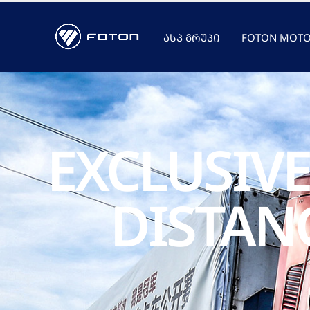
ᲐᲡᲞ ᲒᲠᲣᲞᲘ
FOTON MOT
EXCLUSIVE
DISTAN