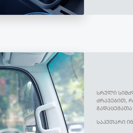
ᲡᲠᲣᲚᲘ ᲡᲘᲛᲫ
ᲫᲠᲐᲕᲔᲑᲘᲗ, 
ᲒᲐᲓᲐᲪᲔᲛᲐᲗᲐ
ᲡᲐᲙᲣᲗᲐᲠᲘ Ი