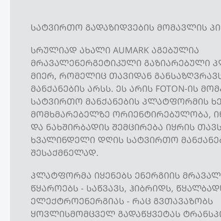
ᲡᲐᲢᲕᲘᲠᲗᲝ ᲒᲐᲓᲐᲖᲘᲓᲕᲔᲑᲘᲡ ᲛᲝᲛᲐᲕᲚᲘᲡ ᲞᲘ
ᲡᲠᲣᲚᲘᲐᲓ ᲐᲮᲐᲚᲘ AUMARK ᲐᲒᲔᲑᲣᲚᲘᲐ
ᲛᲠᲐᲕᲐᲚᲔᲜᲔᲠᲒᲔᲢᲘᲙᲣᲚᲘ ᲒᲐᲖᲘᲐᲠᲔᲑᲣᲚᲘ 
ᲛᲘᲔᲠ, ᲠᲝᲛᲔᲚᲘᲪ ᲗᲐᲕᲘᲓᲐᲜ ᲒᲐᲜᲡᲐᲖᲦᲕᲠᲐᲕ
ᲛᲐᲜᲥᲐᲜᲔᲑᲘᲡ ᲐᲠᲡᲡ. ᲔᲡ ᲐᲠᲘᲡ FOTON-ᲘᲡ ᲛᲝ
ᲡᲐᲢᲕᲘᲠᲗᲝ ᲛᲐᲜᲥᲐᲜᲔᲑᲘᲡ ᲞᲚᲐᲢᲤᲝᲠᲛᲘᲡ ᲮᲔ
ᲛᲝᲛᲮᲛᲐᲠᲔᲑᲔᲚᲖᲔ ᲝᲠᲘᲔᲜᲢᲘᲠᲔᲑᲣᲚᲝᲑᲐ, 
ᲓᲐ ᲜᲐᲮᲨᲘᲠᲑᲐᲓᲘᲡ ᲨᲔᲛᲪᲘᲠᲔᲑᲐ ᲘᲧᲠᲘᲡ ᲗᲐᲕ
ᲮᲕᲐᲚᲘᲜᲓᲔᲚᲘ ᲓᲦᲘᲡ ᲡᲐᲢᲕᲘᲠᲗᲝ ᲛᲐᲜᲥᲐᲜᲔ
ᲨᲔᲡᲐᲥᲛᲜᲔᲚᲐᲓ.
ᲞᲚᲐᲢᲤᲝᲠᲛᲐ ᲘᲧᲔᲜᲔᲑᲡ ᲔᲜᲔᲠᲒᲘᲘᲡ ᲛᲠᲐᲕᲐ
ᲬᲧᲐᲠᲝᲔᲑᲡ - ᲡᲐᲬᲕᲐᲕᲡ, ᲰᲘᲑᲠᲘᲓᲡ, ᲬᲧᲐᲚᲑᲐᲓ
ᲔᲚᲔᲥᲢᲠᲝᲔᲜᲔᲠᲒᲘᲐᲡ - ᲠᲐᲪ ᲒᲕᲗᲐᲕᲐᲖᲝᲑᲡ
ᲧᲝᲕᲚᲘᲡᲛᲝᲛᲪᲕᲔᲚ ᲒᲐᲓᲐᲬᲧᲕᲔᲢᲐᲡ ᲢᲠᲐᲜᲡ