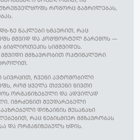
ᲣᲖᲠᲣᲜᲕᲔᲚᲧᲝᲤᲡ ᲠᲝᲒᲝᲠᲪ ᲒᲐᲒᲠᲘᲚᲔᲑᲐᲡ,
ᲑᲐᲡ.
5ᲓᲑ-ᲖᲔ ᲜᲐᲙᲚᲔᲑᲘ ᲮᲛᲐᲣᲠᲘᲗ, ᲠᲐᲪ
ᲤᲡ ᲛᲨᲕᲘᲓ ᲓᲐ ᲙᲝᲛᲤᲝᲠᲢᲣᲚ ᲒᲐᲠᲔᲛᲝᲡ —
 ᲑᲘᲑᲚᲘᲝᲗᲔᲙᲘᲡ ᲡᲘᲛᲨᲕᲘᲓᲔᲡ.
 ᲛᲨᲕᲘᲓᲘ ᲛᲒᲖᲐᲕᲠᲝᲑᲘᲗ ᲝᲞᲢᲘᲛᲐᲚᲣᲠᲘ
ᲢᲠᲝᲚᲘᲗ.
ᲮᲘ ᲡᲘᲕᲠᲪᲘᲗ, ᲩᲕᲔᲜᲘ ᲐᲕᲢᲝᲛᲝᲑᲘᲚᲘ
ᲤᲡ, ᲠᲝᲛ ᲧᲕᲔᲚᲐ ᲗᲥᲕᲔᲜᲘ ᲜᲘᲕᲗᲘ
ᲧᲝᲡ ᲝᲠᲒᲐᲜᲘᲖᲔᲑᲣᲚᲘ ᲓᲐ ᲐᲓᲕᲘᲚᲐᲓ
ᲚᲘ. ᲘᲒᲠᲫᲔᲜᲘᲗ ᲨᲔᲣᲓᲐᲠᲔᲑᲔᲚᲘ
ᲐᲐᲖᲠᲔᲑᲣᲚᲘ ᲓᲘᲖᲐᲘᲜᲘᲡ ᲨᲔᲡᲐᲜᲐᲮᲘ
ᲚᲔᲑᲔᲑᲘᲗ, ᲠᲐᲪ ᲜᲔᲑᲘᲡᲛᲘᲔᲠ ᲛᲒᲖᲐᲕᲠᲝᲑᲐᲡ
Ა ᲓᲐ ᲝᲠᲒᲐᲜᲘᲖᲔᲑᲣᲚᲡ ᲮᲓᲘᲡ.