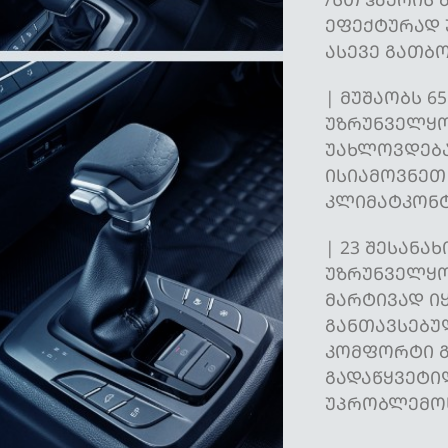
ᲔᲤᲔᲥᲢᲣᲠᲐᲓ 
ᲐᲡᲔᲕᲔ ᲒᲐᲗᲑᲝ
| ᲛᲣᲨᲐᲝᲑᲡ 6
ᲣᲖᲠᲣᲜᲕᲔᲚᲧᲝ
ᲣᲐᲮᲚᲝᲕᲓᲔᲑᲐ
ᲘᲡᲘᲐᲛᲝᲕᲜᲔᲗ
ᲙᲚᲘᲛᲐᲢᲙᲝᲜ
| 23 ᲨᲔᲡᲐᲜᲐ
ᲣᲖᲠᲣᲜᲕᲔᲚᲧᲝ
ᲛᲐᲠᲢᲘᲕᲐᲓ Ი
ᲒᲐᲜᲗᲐᲕᲡᲔᲑᲣ
ᲙᲝᲛᲤᲝᲠᲢᲘ Გ
ᲒᲐᲓᲐᲬᲧᲕᲔᲢᲘ
ᲣᲞᲠᲝᲑᲚᲔᲛᲝᲡ