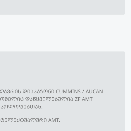
ᲚᲐᲕᲠᲘᲡ ᲓᲘᲐᲞᲐᲖᲝᲜᲘ CUMMINS / AUCAN
ᲠᲝᲛᲔᲚᲘᲪ ᲓᲐᲬᲧᲕᲘᲚᲔᲑᲣᲚᲘᲐ ZF AMT
 ᲙᲝᲚᲝᲤᲔᲑᲗᲐᲜ.
ᲜᲢᲔᲚᲔᲥᲢᲣᲐᲚᲣᲠᲘ AMT.