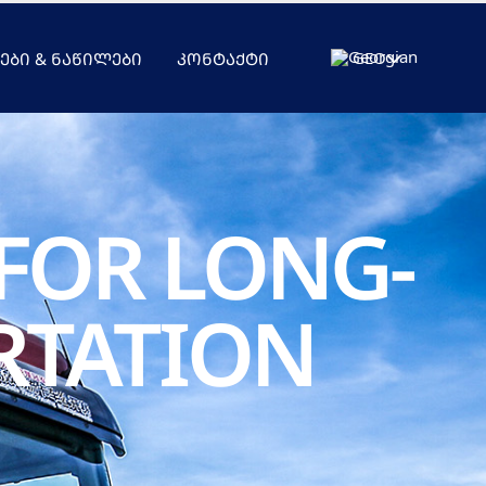
GEO
ᲔᲑᲘ & ᲜᲐᲬᲘᲚᲔᲑᲘ
ᲙᲝᲜᲢᲐᲥᲢᲘ
 FOR LONG-
RTATION