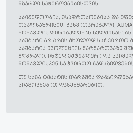
ᲛᲖᲐᲠᲓᲘ ᲡᲐᲭᲘᲠᲝᲔᲑᲔᲑᲘᲡᲗᲕᲘᲡ.
ᲡᲐᲘᲛᲔᲓᲝᲝᲑᲘᲡ, ᲣᲡᲐᲤᲠᲗᲮᲝᲔᲑᲘᲡᲐ ᲓᲐ ᲔᲤ
ᲗᲕᲐᲚᲡᲐᲖᲠᲘᲡᲘᲗ ᲒᲐᲜᲕᲘᲗᲐᲠᲔᲑᲣᲚᲘ, AUMA
ᲛᲝᲛᲐᲕᲚᲘᲡ ᲦᲘᲠᲔᲑᲣᲚᲔᲑᲐᲡ ᲮᲔᲚᲨᲔᲡᲐᲮᲔᲑᲡ 
ᲡᲐᲣᲑᲐᲠᲘ ᲐᲠ ᲐᲠᲘᲡ ᲛᲮᲝᲚᲝᲓ ᲡᲐᲢᲕᲘᲠᲗᲝ Მ
ᲡᲐᲣᲑᲐᲠᲘᲐ ᲔᲕᲝᲚᲣᲪᲘᲘᲡ ᲬᲐᲠᲛᲐᲠᲗᲕᲐᲖᲔ Უ
ᲛᲓᲒᲠᲐᲓᲘ, ᲘᲜᲢᲔᲚᲔᲥᲢᲣᲐᲚᲣᲠᲘ ᲓᲐ ᲡᲐᲘᲛᲔ
ᲛᲝᲛᲐᲕᲚᲘᲡᲙᲔᲜ ᲡᲐᲢᲕᲘᲠᲗᲝ ᲒᲐᲓᲐᲖᲘᲓᲕᲔᲑᲘᲡ
ᲗᲣ ᲡᲮᲕᲐ ᲢᲔᲥᲡᲢᲘᲡ ᲗᲐᲠᲒᲛᲜᲐ ᲓᲐᲒᲭᲘᲠᲓᲔᲑᲐ
ᲡᲘᲐᲛᲝᲕᲜᲔᲑᲘᲗ ᲓᲐᲒᲔᲮᲛᲐᲠᲔᲑᲘᲗ.