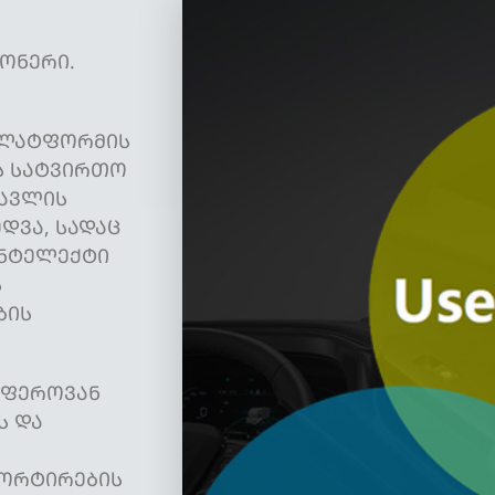
ᲝᲜᲔᲠᲘ.
ᲞᲚᲐᲢᲤᲝᲠᲛᲘᲡ
Ს ᲡᲐᲢᲕᲘᲠᲗᲝ
ᲛᲐᲕᲚᲘᲡ
ᲓᲕᲐ, ᲡᲐᲓᲐᲪ
ᲘᲜᲢᲔᲚᲔᲥᲢᲘ
Ს
ᲑᲘᲡ
ᲚᲤᲔᲠᲝᲕᲐᲜ
Ს ᲓᲐ
ᲞᲝᲠᲢᲘᲠᲔᲑᲘᲡ