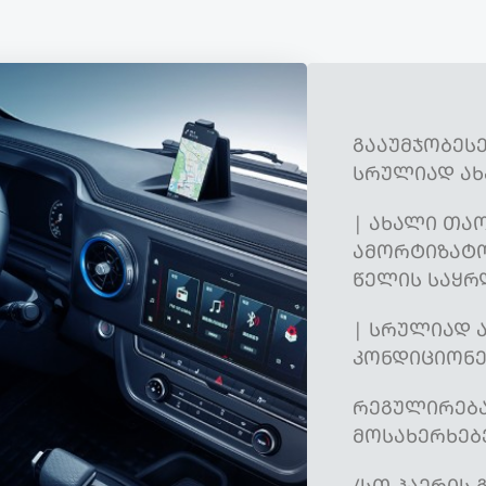
ᲒᲐᲐᲣᲛᲯᲝᲑᲔᲡ
ᲡᲠᲣᲚᲘᲐᲓ ᲐᲮ
| ᲐᲮᲐᲚᲘ ᲗᲐᲝ
ᲐᲛᲝᲠᲢᲘᲖᲐᲢᲝ
ᲬᲔᲚᲘᲡ ᲡᲐᲧᲠ
| ᲡᲠᲣᲚᲘᲐᲓ 
ᲙᲝᲜᲓᲘᲪᲘᲝᲜᲔ
ᲠᲔᲒᲣᲚᲘᲠᲔᲑᲐ
ᲛᲝᲡᲐᲮᲔᲠᲮᲔᲑ
/ᲡᲗ ᲰᲐᲔᲠᲘᲡ