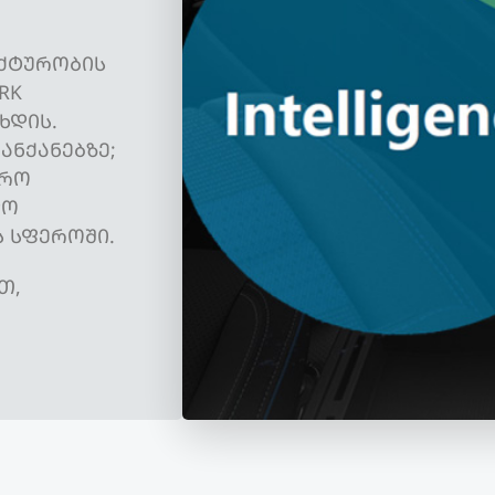
ᲔᲥᲢᲣᲠᲝᲑᲘᲡ
RK
ᲮᲓᲘᲡ.
ᲐᲜᲥᲐᲜᲔᲑᲖᲔ;
ᲤᲠᲝ
ᲓᲝ
 ᲡᲤᲔᲠᲝᲨᲘ.
Თ,