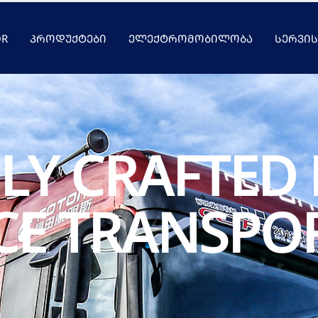
OR
ᲞᲠᲝᲓᲣᲥᲢᲔᲑᲘ
ᲔᲚᲔᲥᲢᲠᲝᲛᲝᲑᲘᲚᲝᲑᲐ
ᲡᲔᲠᲕᲘᲡ
LY CRAFTED
CE TRANSPO