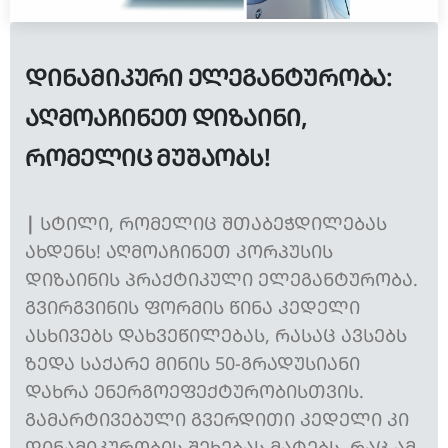
ᲓᲘᲜᲐᲛᲘᲙᲣᲠᲘ ᲔᲚᲔᲒᲐᲜᲢᲣᲠᲝᲑᲐ:
ᲐᲦᲛᲝᲐᲩᲘᲜᲔᲗ ᲓᲘᲖᲐᲘᲜᲘ,
ᲠᲝᲛᲔᲚᲘᲪ ᲛᲣᲨᲐᲝᲑᲡ!
|
ᲡᲢᲘᲚᲘ, ᲠᲝᲛᲔᲚᲘᲪ ᲨᲗᲐᲑᲔᲭᲓᲘᲚᲔᲑᲐᲡ
ᲐᲮᲓᲔᲜᲡ! ᲐᲦᲛᲝᲐᲩᲘᲜᲔᲗ ᲙᲝᲠᲞᲣᲡᲘᲡ
ᲓᲘᲖᲐᲘᲜᲘᲡ ᲞᲠᲐᲥᲢᲘᲙᲣᲚᲘ ᲔᲚᲔᲒᲐᲜᲢᲣᲠᲝᲑᲐ.
ᲒᲕᲘᲠᲒᲕᲘᲜᲘᲡ ᲤᲝᲠᲛᲘᲡ ᲬᲘᲜᲐ ᲙᲔᲓᲔᲚᲘ
ᲐᲡᲮᲘᲕᲔᲑᲡ ᲓᲐᲮᲕᲔᲬᲘᲚᲔᲑᲐᲡ, ᲠᲐᲡᲐᲪ ᲐᲕᲡᲔᲑᲡ
ᲖᲔᲓᲐ ᲡᲐᲥᲐᲠᲔ ᲛᲘᲜᲘᲡ 50-ᲒᲠᲐᲓᲣᲡᲘᲐᲜᲘ
ᲓᲐᲮᲠᲐ ᲔᲜᲔᲠᲒᲝᲔᲤᲔᲥᲢᲣᲠᲝᲑᲘᲡᲗᲕᲘᲡ.
ᲒᲐᲛᲐᲠᲢᲘᲕᲔᲑᲣᲚᲘ ᲒᲕᲔᲠᲓᲘᲗᲘ ᲙᲔᲓᲔᲚᲘ ᲙᲘ
ᲓᲘᲜᲐᲛᲘᲙᲣᲠᲝᲑᲘᲡ ᲨᲔᲮᲔᲑᲐᲡ ᲛᲐᲢᲔᲑᲡ, ᲠᲐᲪ ᲐᲛ