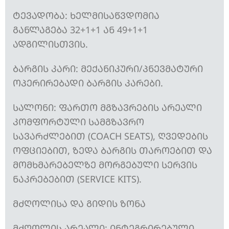
ᲢᲔᲕᲐᲓᲝᲑᲐ: ᲮᲔᲚᲛᲘᲡᲐᲬᲕᲓᲝᲛᲘᲐ
ᲒᲐᲜᲚᲐᲒᲔᲑᲐ 32+1+1 ᲐᲜ 49+1+1
ᲐᲓᲒᲘᲚᲘᲡᲗᲕᲘᲡ.
ᲑᲐᲠᲒᲘᲡ ᲙᲐᲠᲘ: ᲛᲔᲥᲐᲜᲘᲙᲣᲠᲘ/ᲞᲜᲔᲕᲛᲐᲢᲣᲠᲘ
ᲝᲞᲔᲠᲘᲠᲔᲑᲐᲓᲘ ᲑᲐᲠᲒᲘᲡ ᲙᲐᲠᲔᲑᲘ.
ᲡᲐᲚᲝᲜᲘ: ᲤᲐᲠᲗᲝ ᲛᲒᲖᲐᲕᲠᲔᲑᲘᲡ ᲐᲠᲔᲐᲚᲘ
ᲙᲝᲛᲤᲝᲠᲢᲣᲚᲘ ᲡᲐᲛᲒᲖᲐᲕᲠᲝ
ᲡᲐᲕᲐᲠᲫᲚᲔᲑᲘᲗ (COACH SEATS), ᲦᲕᲔᲓᲔᲑᲘᲡ
ᲝᲤᲪᲘᲔᲑᲘᲗ, ᲖᲔᲓᲐ ᲑᲐᲠᲒᲘᲡ ᲗᲐᲠᲝᲔᲑᲘᲗ ᲓᲐ
ᲛᲝᲛᲮᲛᲐᲠᲔᲑᲔᲚᲖᲔ ᲛᲝᲠᲒᲔᲑᲣᲚᲘ ᲡᲔᲠᲕᲘᲡ
ᲜᲐᲙᲠᲔᲑᲔᲑᲘᲗ (SERVICE KITS).
ᲛᲫᲦᲝᲚᲘᲡᲐ ᲓᲐ ᲒᲘᲓᲘᲡ ᲖᲝᲜᲐ
ᲛᲫᲦᲝᲚᲘᲡ ᲐᲠᲔᲐᲚᲘ: ᲘᲜᲢᲔᲒᲠᲘᲠᲔᲑᲣᲚᲘ