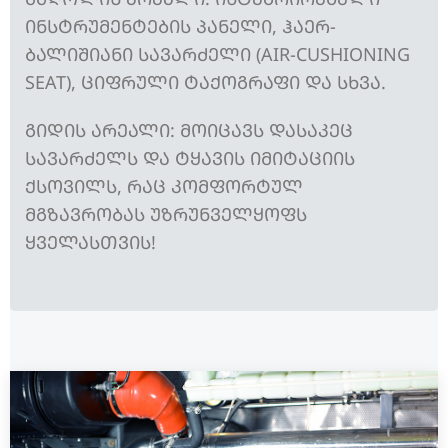
ᲘᲜᲡᲢᲠᲣᲛᲔᲜᲢᲔᲑᲘᲡ ᲞᲐᲜᲔᲚᲘ, ᲰᲐᲔᲠ-
ᲑᲐᲚᲘᲨᲘᲐᲜᲘ ᲡᲐᲕᲐᲠᲫᲔᲚᲘ (AIR-CUSHIONING
SEAT), ᲪᲘᲤᲠᲣᲚᲘ ᲢᲐᲥᲝᲒᲠᲐᲤᲘ ᲓᲐ ᲡᲮᲕᲐ.
ᲒᲘᲓᲘᲡ ᲐᲠᲔᲐᲚᲘ: ᲛᲝᲘᲪᲐᲕᲡ ᲓᲐᲡᲐᲙᲔᲪ
ᲡᲐᲕᲐᲠᲫᲔᲚᲡ ᲓᲐ ᲢᲧᲐᲕᲘᲡ ᲘᲛᲘᲢᲐᲪᲘᲘᲡ
ᲥᲡᲝᲕᲘᲚᲡ, ᲠᲐᲪ ᲙᲝᲛᲤᲝᲠᲢᲣᲚ
ᲛᲒᲖᲐᲕᲠᲝᲑᲐᲡ ᲣᲖᲠᲣᲜᲕᲔᲚᲧᲝᲤᲡ
ᲧᲕᲔᲚᲐᲡᲗᲕᲘᲡ!