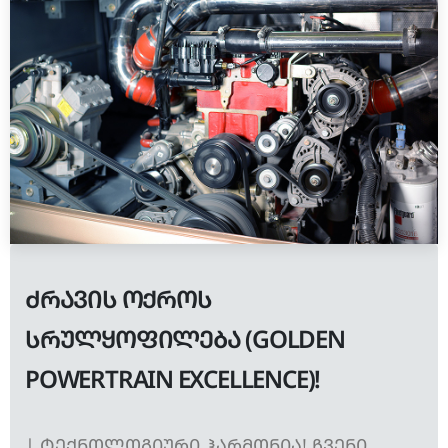
ᲫᲠᲐᲕᲘᲡ ᲝᲥᲠᲝᲡ
ᲡᲠᲣᲚᲧᲝᲤᲘᲚᲔᲑᲐ (GOLDEN
POWERTRAIN EXCELLENCE)!
| ᲢᲔᲥᲜᲝᲚᲝᲒᲘᲣᲠᲘ ᲰᲐᲠᲛᲝᲜᲘᲐ! ᲩᲕᲔᲜᲘ