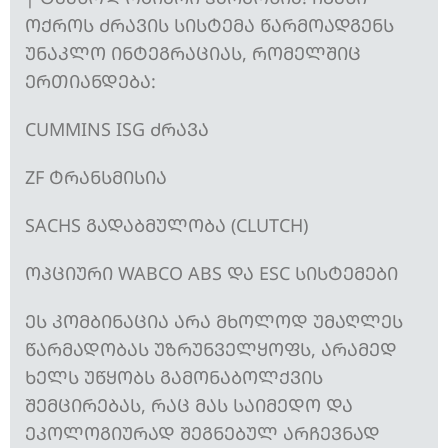
ᲝᲥᲠᲝᲡ ᲫᲠᲐᲕᲘᲡ ᲡᲘᲡᲢᲔᲛᲐ ᲬᲐᲠᲛᲝᲐᲓᲒᲔᲜᲡ
ᲣᲜᲐᲙᲚᲝ ᲘᲜᲢᲔᲒᲠᲐᲪᲘᲐᲡ, ᲠᲝᲛᲔᲚᲨᲘᲪ
ᲔᲠᲗᲘᲐᲜᲓᲔᲑᲐ:
CUMMINS ISG ᲫᲠᲐᲕᲐ
ZF ᲢᲠᲐᲜᲡᲛᲘᲡᲘᲐ
SACHS ᲒᲐᲓᲐᲑᲛᲣᲚᲝᲑᲐ (CLUTCH)
ᲝᲞᲪᲘᲣᲠᲘ WABCO ABS ᲓᲐ ESC ᲡᲘᲡᲢᲔᲛᲔᲑᲘ
ᲔᲡ ᲙᲝᲛᲑᲘᲜᲐᲪᲘᲐ ᲐᲠᲐ ᲛᲮᲝᲚᲝᲓ ᲣᲛᲐᲦᲚᲔᲡ
ᲬᲐᲠᲛᲐᲓᲝᲑᲐᲡ ᲣᲖᲠᲣᲜᲕᲔᲚᲧᲝᲤᲡ, ᲐᲠᲐᲛᲔᲓ
ᲮᲔᲚᲡ ᲣᲬᲧᲝᲑᲡ ᲒᲐᲛᲝᲜᲐᲑᲝᲚᲥᲕᲘᲡ
ᲨᲔᲛᲪᲘᲠᲔᲑᲐᲡ, ᲠᲐᲪ ᲛᲐᲡ ᲡᲐᲘᲛᲔᲓᲝ ᲓᲐ
ᲔᲙᲝᲚᲝᲒᲘᲣᲠᲐᲓ ᲨᲔᲒᲜᲔᲑᲣᲚ ᲐᲠᲩᲔᲕᲜᲐᲓ