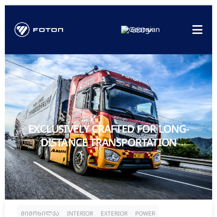
GEO
EXCLUSIVELY CRAFTED FOR LONG-
DISTANCE TRANSPORTATION
მიმოხილვა
INTERIOR
EXTERIOR
POWER