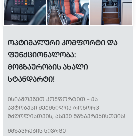
ᲝᲞᲢᲘᲛᲐᲚᲣᲠᲘ ᲙᲝᲛᲤᲝᲠᲢᲘ ᲓᲐ
ᲤᲣᲜᲥᲪᲘᲝᲜᲐᲚᲝᲑᲐ:
ᲛᲝᲒᲖᲐᲣᲠᲝᲑᲘᲡ ᲐᲮᲐᲚᲘ
ᲡᲢᲐᲜᲓᲐᲠᲢᲘ!
ᲘᲡᲘᲐᲛᲝᲕᲜᲔᲗ ᲙᲝᲛᲤᲝᲠᲢᲘᲗ – ᲔᲡ
ᲐᲕᲢᲝᲑᲣᲡᲘ ᲨᲔᲥᲛᲜᲘᲚᲘᲐ ᲠᲝᲒᲝᲠᲪ
ᲛᲫᲦᲝᲚᲘᲡᲗᲕᲘᲡ, ᲐᲡᲔᲕᲔ ᲛᲒᲖᲐᲕᲠᲔᲑᲘᲡᲗᲕᲘᲡ!
ᲛᲒᲖᲐᲕᲠᲔᲑᲘᲡ ᲡᲘᲕᲠᲪᲔ