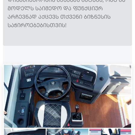
ᲛᲝᲓᲔᲚᲡ ᲡᲐᲘᲛᲔᲓᲝ ᲓᲐ ᲤᲣᲜᲥᲪᲘᲣᲠ
ᲐᲠᲩᲔᲕᲜᲐᲓ ᲐᲥᲪᲔᲕᲡ ᲗᲥᲕᲔᲜᲘ ᲑᲘᲖᲜᲔᲡᲘᲡ
ᲡᲐᲭᲘᲠᲝᲔᲑᲔᲑᲘᲡᲗᲕᲘᲡ!