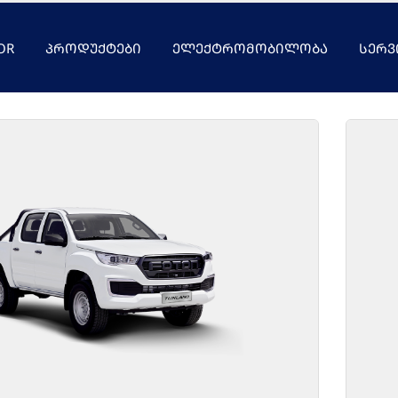
OR
ᲞᲠᲝᲓᲣᲥᲢᲔᲑᲘ
ᲔᲚᲔᲥᲢᲠᲝᲛᲝᲑᲘᲚᲝᲑᲐ
ᲡᲔᲠᲕ