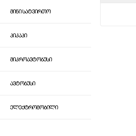
ᲛᲘᲜᲘ ᲡᲐᲢᲕᲘᲠᲗᲝ
ᲞᲘᲙᲐᲞᲘ
ᲛᲘᲙᲠᲝᲐᲕᲢᲝᲑᲣᲡᲘ
ᲐᲕᲢᲝᲑᲣᲡᲘ
ᲔᲚᲔᲥᲢᲠᲝᲛᲝᲑᲘᲚᲘ