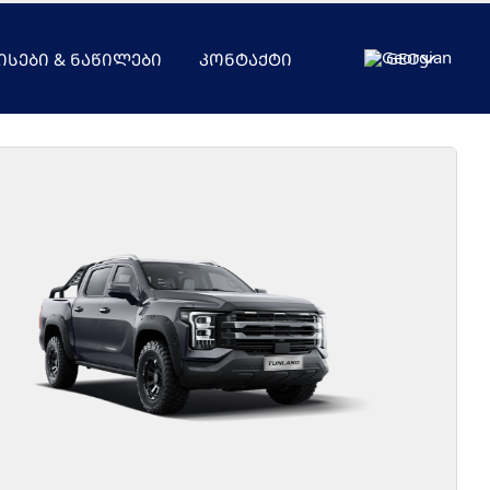
GEO
ᲘᲡᲔᲑᲘ & ᲜᲐᲬᲘᲚᲔᲑᲘ
ᲙᲝᲜᲢᲐᲥᲢᲘ